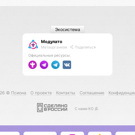
Экосистема
Модулато
Метаорганизм
Поделиться
Официальные ресурсы:
026 ©
Псиона
О проекте
Контакты
Соглашение
Конфиденци
С нами КО 🕉️