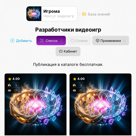
Игрома
База знаний
Нексус видеоигр
Разработчики видеоигр
Добавить
Список
0
Солики
Применения
0
Кабинет
Публикация в каталоге бесплатная.
4.00
4.00
1
2
1
1