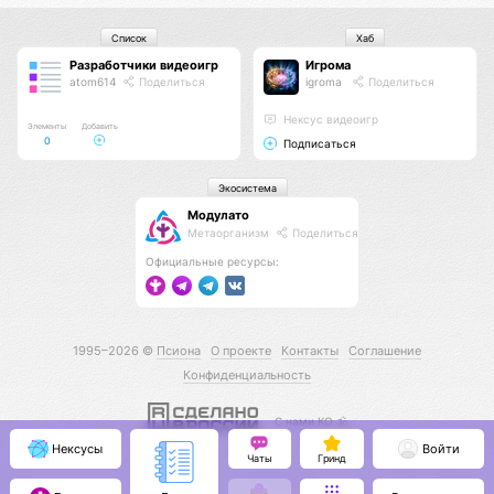
Список
Хаб
Разработчики видеоигр
Игрома
atom614
Поделиться
igroma
Поделиться
Нексус видеоигр
Элементы
Добавить
0
Подписаться
Экосистема
Модулато
Метаорганизм
Поделиться
Официальные ресурсы:
1995–2026 ©
Псиона
О проекте
Контакты
Соглашение
Конфиденциальность
С нами КО 🕉️
Нексусы
Войти
Чаты
Гринд