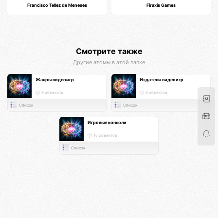
Francisco Tellez de Meneses
Firaxis Games
Смотрите также
Другие атомы в этой папке
Жанры видеоигр
Издатели видеоигр
9 объектов
0 объектов
Список
Список
Игровые консоли
16 объектов
Список